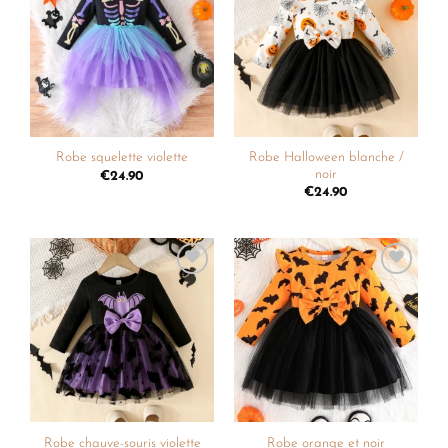
Ajouter
Ajouter
à la
à la
liste de
liste de
souhaits
souhaits
Robe Halloween blanche /
Robe squelette violette
noir
€
24.90
€
24.90
Ajouter
Ajouter
à la
à la
liste de
liste de
souhaits
souhaits
Robe chauve-souris violette
Robe orange et noir