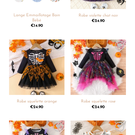
Lange Emmaillotage Bain
Robe violette chat noir
Bébé
€
24.90
€
14.90
Ajouter
Ajouter
à la
à la
liste de
liste de
souhaits
souhaits
Robe squelette orange
Robe squelette rose
€
24.90
€
24.90