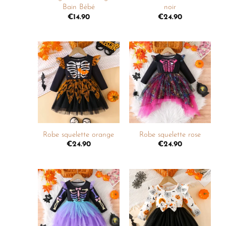
Bain Bébé
noir
€
14.90
€
24.90
Ajouter
Ajouter
à la
à la
liste de
liste de
souhaits
souhaits
+
+
Robe squelette orange
Robe squelette rose
€
24.90
€
24.90
Ajouter
Ajouter
à la
à la
liste de
liste de
souhaits
souhaits