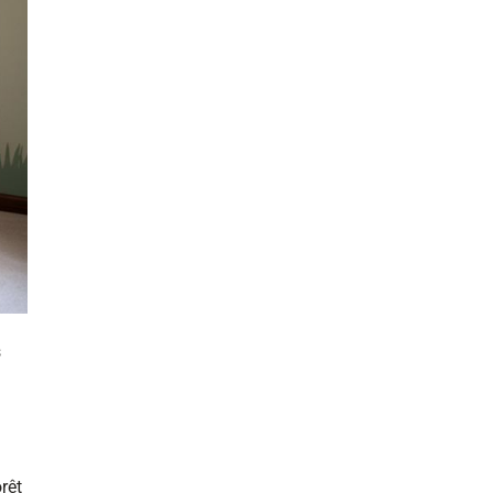
s
rêt