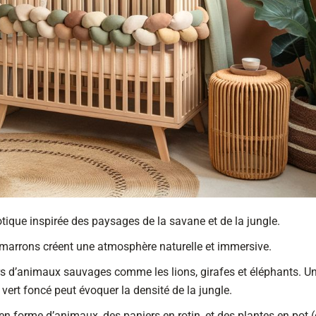
ique inspirée des paysages de la savane et de la jungle.
t marrons créent une atmosphère naturelle et immersive.
ers d’animaux sauvages comme les lions, girafes et éléphants. U
vert foncé peut évoquer la densité de la jungle.
en forme d’animaux, des paniers en rotin, et des plantes en pot 