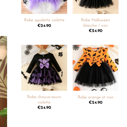
+
+
Robe Halloween
Robe squelette violette
blanche / noir
€
24.90
€
24.90
Ajouter
Ajouter
à la
à la
liste de
liste de
souhaits
souhaits
+
+
Robe chauve-souris
Robe orange et noir
violette
€
24.90
€
24.90