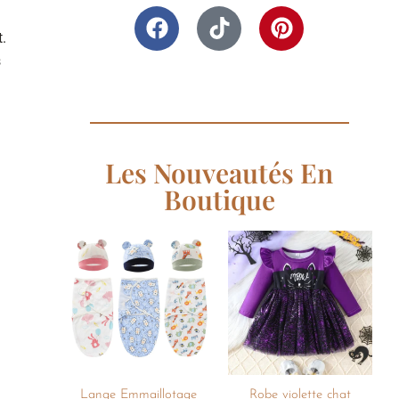
.
s
Les Nouveautés En
Boutique
Ajouter
Ajouter
à la
à la
liste de
liste de
souhaits
souhaits
+
+
Lange Emmaillotage
Robe violette chat