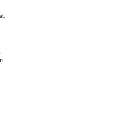
at.
z
on