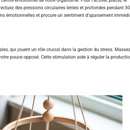
 centre émotionnel de notre organisme. Pour l’activer, placez le
ectuez des pressions circulaires lentes et profondes pendant 30
sions émotionnelles et procure un sentiment d’apaisement immédi
les, qui jouent un rôle crucial dans la gestion du stress. Masse
votre pouce opposé. Cette stimulation aide à réguler la producti