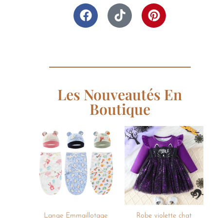
Les Nouveautés En
Boutique
Ajouter
Ajouter
à la
à la
liste de
liste de
souhaits
souhaits
+
+
Lange Emmaillotage
Robe violette chat