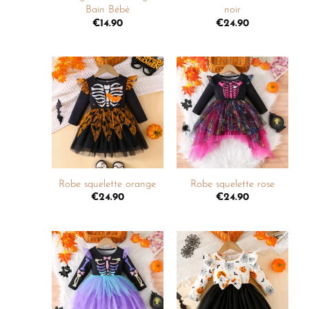
Bain Bébé
noir
€
14.90
€
24.90
Ajouter
Ajouter
à la
à la
liste de
liste de
souhaits
souhaits
+
+
Robe squelette orange
Robe squelette rose
€
24.90
€
24.90
Ajouter
Ajouter
à la
à la
liste de
liste de
souhaits
souhaits