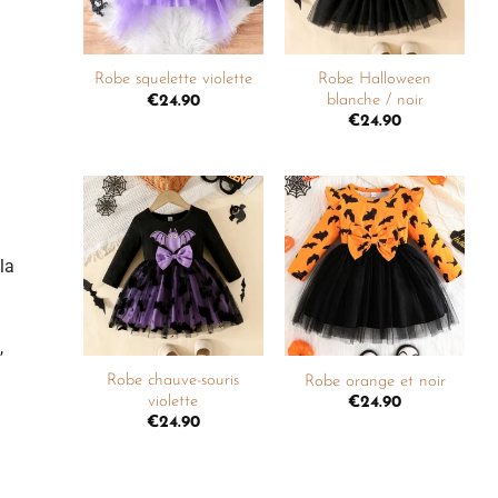
+
+
Robe Halloween
Robe squelette violette
blanche / noir
€
24.90
€
24.90
Ajouter
Ajouter
à la
à la
la
liste de
liste de
souhaits
souhaits
+
+
,
Robe chauve-souris
Robe orange et noir
violette
€
24.90
€
24.90