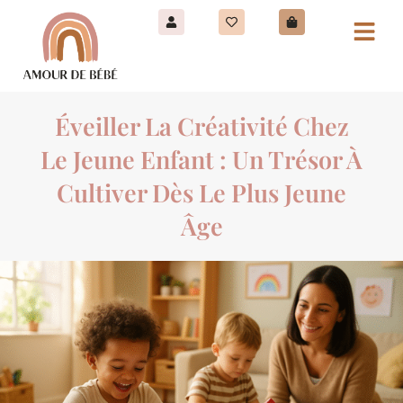
Éveiller La Créativité Chez
Le Jeune Enfant : Un Trésor À
Cultiver Dès Le Plus Jeune
Âge