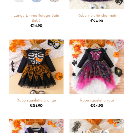
Lange Emmaillotage Bain
Robe violette chat noir
Bébé
€
24.90
€
14.90
Ajouter
Ajouter
à la
à la
liste de
liste de
souhaits
souhaits
Robe squelette orange
Robe squelette rose
€
24.90
€
24.90