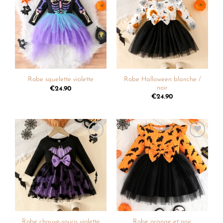
Ajouter
Ajouter
à la
à la
liste de
liste de
souhaits
souhaits
Robe Halloween blanche /
Robe squelette violette
noir
€
24.90
€
24.90
Ajouter
Ajouter
à la
à la
liste de
liste de
souhaits
souhaits
Robe chauve-souris violette
Robe orange et noir