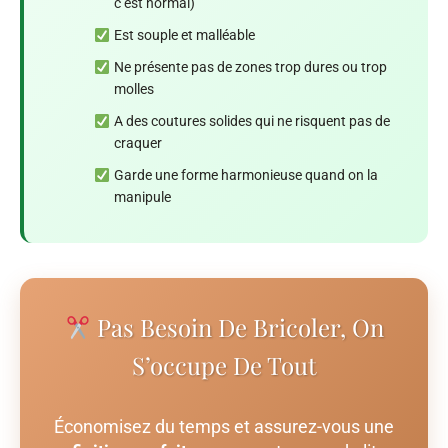
c’est normal)
Est souple et malléable
Ne présente pas de zones trop dures ou trop
molles
A des coutures solides qui ne risquent pas de
craquer
Garde une forme harmonieuse quand on la
manipule
Pas Besoin De Bricoler, On
S’occupe De Tout
Économisez du temps et assurez-vous une