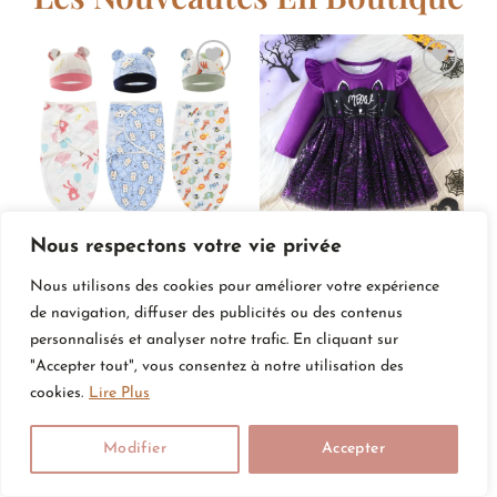
Ajouter
Ajouter
à la
à la
liste de
liste de
souhaits
souhaits
Nous respectons votre vie privée
Lange Emmaillotage Bain
Robe violette chat noir
Bébé
€
24.90
Nous utilisons des cookies pour améliorer votre expérience
€
14.90
de navigation, diffuser des publicités ou des contenus
personnalisés et analyser notre trafic. En cliquant sur
"Accepter tout", vous consentez à notre utilisation des
cookies.
Lire Plus
Ajouter
Ajouter
à la
à la
liste de
liste de
Modifier
Accepter
souhaits
souhaits