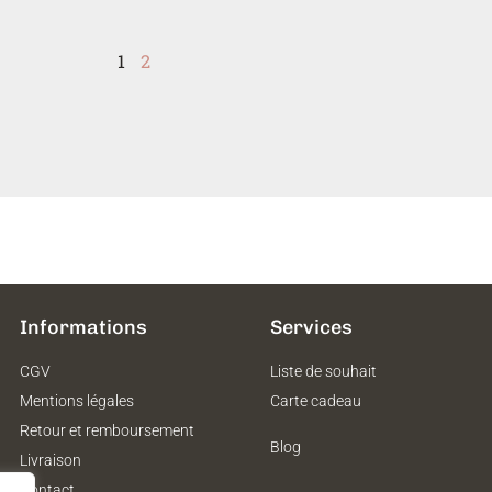
1
2
Informations
Services
CGV
Liste de souhait
Mentions légales
Carte cadeau
Retour et remboursement
Blog
Livraison
Contact