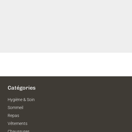
Catégories
Hygiène & Soin
Sommeil
Repas
Vêtements
Chaussures