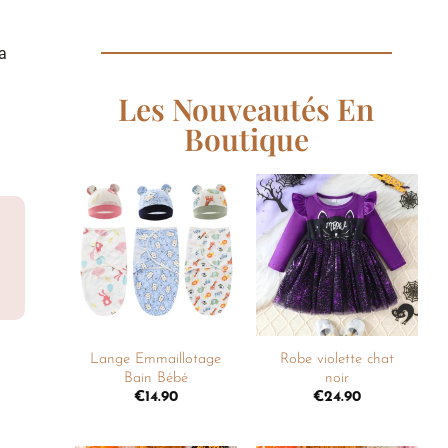
la
Les Nouveautés En
Boutique
Ajouter
Ajouter
à la
à la
liste de
liste de
souhaits
souhaits
+
+
Lange Emmaillotage
Robe violette chat
Bain Bébé
noir
€
14.90
€
24.90