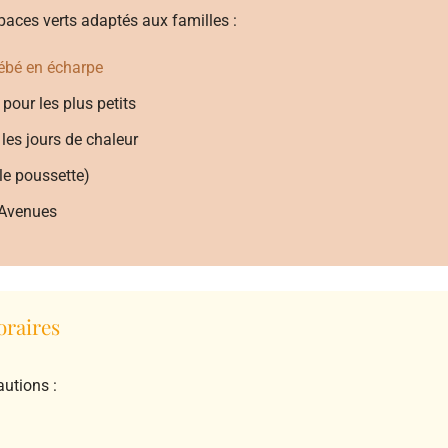
paces verts adaptés aux familles :
ébé en écharpe
pour les plus petits
les jours de chaleur
le poussette)
 Avenues
oraires
utions :