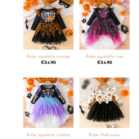
Ajouter
Ajouter
à la
à la
liste de
liste de
souhaits
souhaits
+
+
Robe squelette orange
Robe squelette rose
€
24.90
€
24.90
Ajouter
Ajouter
à la
à la
liste de
liste de
souhaits
souhaits
+
+
Robe Halloween
Robe squelette violette