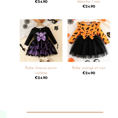
blanche / noir
€
24.90
€
24.90
Ajouter
Ajouter
à la
à la
liste de
liste de
souhaits
souhaits
+
+
Robe chauve-souris
Robe orange et noir
violette
€
24.90
€
24.90