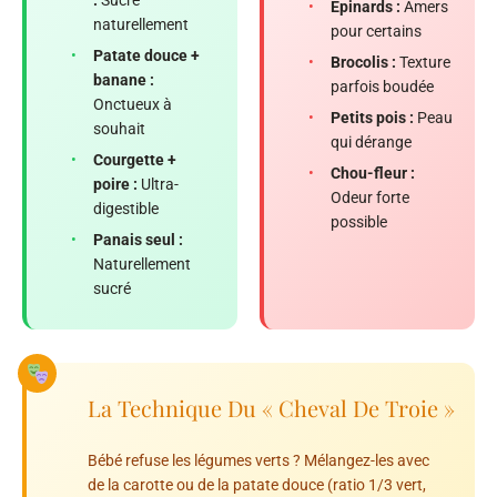
:
Sucré
•
Épinards :
Amers
naturellement
pour certains
•
Patate douce +
•
Brocolis :
Texture
banane :
parfois boudée
Onctueux à
•
Petits pois :
Peau
souhait
qui dérange
•
Courgette +
•
Chou-fleur :
poire :
Ultra-
Odeur forte
digestible
possible
•
Panais seul :
Naturellement
sucré
La Technique Du « Cheval De Troie »
Bébé refuse les légumes verts ? Mélangez-les avec
de la carotte ou de la patate douce (ratio 1/3 vert,