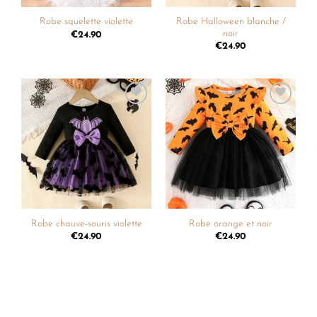
Robe Halloween blanche /
Robe squelette violette
noir
€
24.90
€
24.90
Ajouter
Ajouter
à la
à la
liste de
liste de
souhaits
souhaits
Robe chauve-souris violette
Robe orange et noir
€
24.90
€
24.90