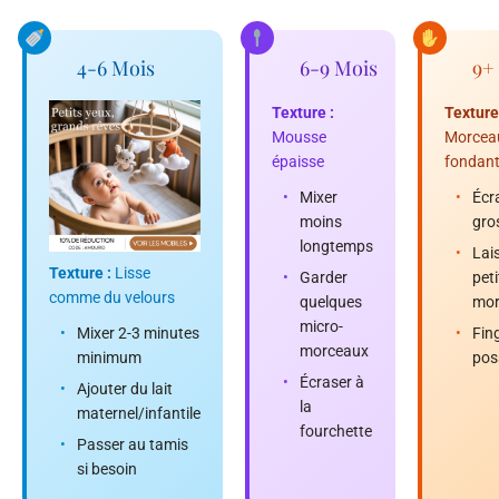
4-6 Mois
6-9 Mois
9+
Texture :
Texture
Mousse
Morcea
épaisse
fondan
•
Mixer
•
Écr
moins
gro
longtemps
•
Lai
Texture :
Lisse
•
Garder
peti
comme du velours
quelques
mor
micro-
•
Mixer 2-3 minutes
•
Fin
morceaux
minimum
pos
•
Écraser à
•
Ajouter du lait
la
maternel/infantile
fourchette
•
Passer au tamis
si besoin