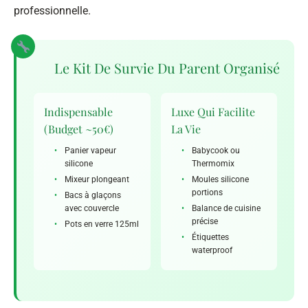
professionnelle.
Le Kit De Survie Du Parent Organisé
Indispensable
Luxe Qui Facilite
(budget ~50€)
La Vie
•
Panier vapeur
•
Babycook ou
silicone
Thermomix
•
Mixeur plongeant
•
Moules silicone
portions
•
Bacs à glaçons
avec couvercle
•
Balance de cuisine
précise
•
Pots en verre 125ml
•
Étiquettes
waterproof