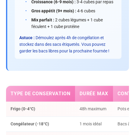
•
Croissance (6-9 mois) :
3-4 cubes par repas
•
Gros appétit (9+ mois) :
4-6 cubes
•
Mix parfait :
2 cubes légumes + 1 cube
féculent + 1 cube protéine
Astuce :
Démoulez après 4h de congélation et
stockez dans des sacs étiquetés. Vous pouvez
garder les bacs libres pour la prochaine fournée !
TYPE DE CONSERVATION
DURÉE MAX
CONTE
Frigo (0-4°C)
48h maximum
Pots en v
Congélateur (-18°C)
1 mois idéal
Bacs à g