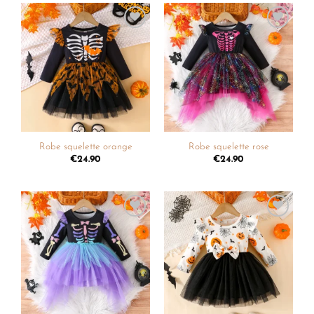
Ajouter
Ajouter
à la
à la
liste de
liste de
souhaits
souhaits
Robe squelette orange
Robe squelette rose
€
24.90
€
24.90
Ajouter
Ajouter
à la
à la
liste de
liste de
souhaits
souhaits