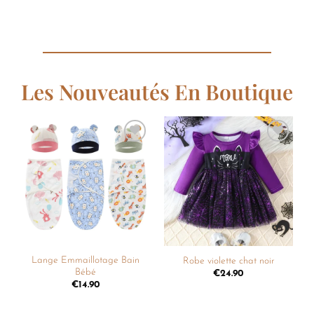
Les Nouveautés En Boutique
Ajouter
Ajouter
à la
à la
liste de
liste de
souhaits
souhaits
Lange Emmaillotage Bain
Robe violette chat noir
Bébé
€
24.90
€
14.90