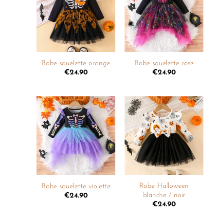
Ajouter
Ajouter
à la
à la
liste de
liste de
souhaits
souhaits
+
+
Robe squelette orange
Robe squelette rose
€
24.90
€
24.90
Ajouter
Ajouter
à la
à la
liste de
liste de
souhaits
souhaits
+
+
Robe Halloween
Robe squelette violette
blanche / noir
€
24.90
€
24.90