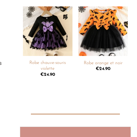
Ajouter
Ajouter
à la
à la
liste de
liste de
souhaits
souhaits
+
+
s
Robe chauve-souris
Robe orange et noir
violette
€
24.90
€
24.90