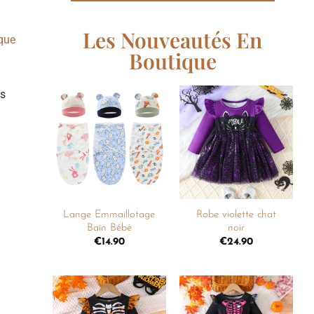
Les Nouveautés En
que
Boutique
es
Ajouter
Ajouter
à la
à la
liste de
liste de
souhaits
souhaits
+
+
Lange Emmaillotage
Robe violette chat
Bain Bébé
noir
€
14.90
€
24.90