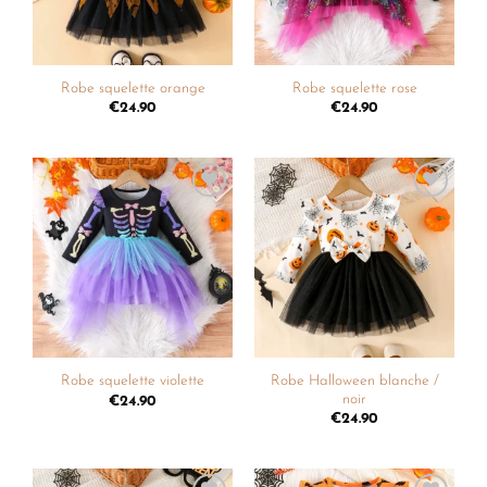
Robe squelette orange
Robe squelette rose
€
24.90
€
24.90
Ajouter
Ajouter
à la
à la
liste de
liste de
souhaits
souhaits
Robe Halloween blanche /
Robe squelette violette
noir
€
24.90
€
24.90