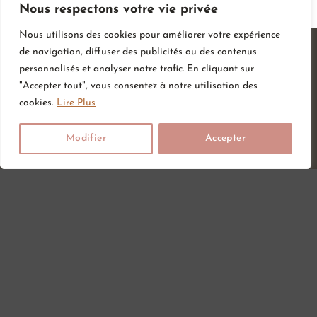
Nous respectons votre vie privée
Nous utilisons des cookies pour améliorer votre expérience
de navigation, diffuser des publicités ou des contenus
personnalisés et analyser notre trafic. En cliquant sur
"Accepter tout", vous consentez à notre utilisation des
cookies.
Lire Plus
Modifier
Accepter
Vous attendez un heureux événement ou vous ou vos proches
viennent d’accueillir un petit trésor ? Sur Amour de bébé, vous
trouverez tout ce dont vous avez besoin pour votre bébé. Nous
avons une large gamme d’articles bébé au meilleur prix pour votre
plus grand bonheur.