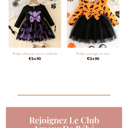
Ajouter
Ajouter
à la
à la
liste de
liste de
souhaits
souhaits
Robe chauve-souris violette
Robe orange et noir
€
24.90
€
24.90
Rejoignez Le Club