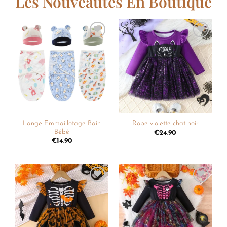
Les Nouveautés En Boutique
Ajouter
Ajouter
à la
à la
liste de
liste de
souhaits
souhaits
Lange Emmaillotage Bain
Robe violette chat noir
Bébé
€
24.90
€
14.90
Ajouter
Ajouter
à la
à la
liste de
liste de
souhaits
souhaits