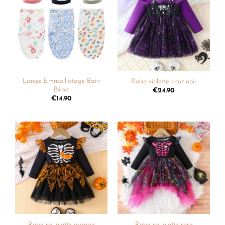
Ajouter
Ajouter
à la
à la
liste de
liste de
souhaits
souhaits
Lange Emmaillotage Bain
Robe violette chat noir
Bébé
€
24.90
€
14.90
Ajouter
Ajouter
à la
à la
liste de
liste de
souhaits
souhaits
Robe squelette orange
Robe squelette rose