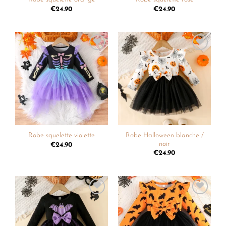
€
24.90
€
24.90
Ajouter
Ajouter
à la
à la
liste de
liste de
souhaits
souhaits
Robe Halloween blanche /
Robe squelette violette
noir
€
24.90
€
24.90
Ajouter
Ajouter
à la
à la
liste de
liste de
souhaits
souhaits