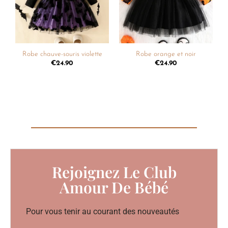
Robe chauve-souris violette
Robe orange et noir
€
24.90
€
24.90
Rejoignez Le Club
Amour De Bébé
Pour vous tenir au courant des nouveautés