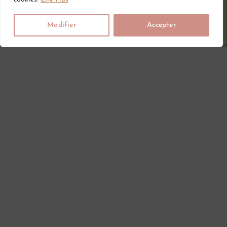
CGV
Liste de souhait
Hygiène & Soin
Modifier
Accepter
Mentions légales
Carte cadeau
Sommeil
Retour et
Repas
Blog
remboursement
Vêtements
Livraison
Chaussures
Contact
Eveil & jouet
Chambre
Coffret naissance
Maternité
Vêtements de
grossesse
Lithothérapie
Poussettes
© All Rights Reserved
Made With
By Web Coast