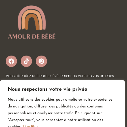
Vous attendez un heureux événement ou vous ou vos proches
viennent d’accueillir un petit trésor ? Sur Amour de bébé, vous
trouverez tout ce dont vous avez besoin pour votre bébé. Nous
Nous respectons votre vie privée
avons une large gamme d’articles bébé au meilleur prix pour votre
Nous utilisons des cookies pour améliorer votre expérience
plus grand bonheur.
de navigation, diffuser des publicités ou des contenus
personnalisés et analyser notre trafic. En cliquant sur
"Accepter tout", vous consentez à notre utilisation des
Informations
Services
Catégories
cookies.
Lire Plus