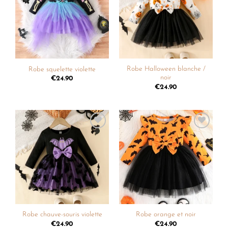
liste de
liste de
souhaits
souhaits
Robe Halloween blanche /
Robe squelette violette
noir
€
24.90
€
24.90
Ajouter
Ajouter
à la
à la
liste de
liste de
souhaits
souhaits
Robe chauve-souris violette
Robe orange et noir
€
24.90
€
24.90