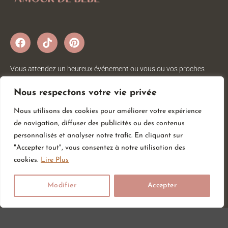
Vous attendez un heureux événement ou vous ou vos proches
viennent d’accueillir un petit trésor ? Sur Amour de bébé, vous
trouverez tout ce dont vous avez besoin pour votre bébé. Nous
Nous respectons votre vie privée
avons une large gamme d’articles bébé au meilleur prix pour votre
Nous utilisons des cookies pour améliorer votre expérience
plus grand bonheur.
de navigation, diffuser des publicités ou des contenus
personnalisés et analyser notre trafic. En cliquant sur
"Accepter tout", vous consentez à notre utilisation des
Informations
Services
Catégories
cookies.
Lire Plus
CGV
Liste de souhait
Hygiène & Soin
Modifier
Accepter
Mentions légales
Carte cadeau
Sommeil
Retour et
Repas
Blog
remboursement
Vêtements
Livraison