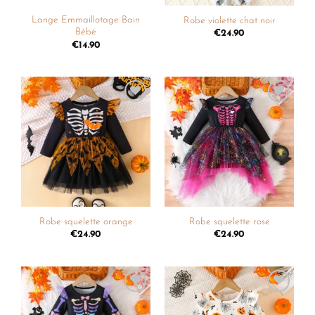
Lange Emmaillotage Bain
Robe violette chat noir
Bébé
€
24.90
€
14.90
Ajouter
Ajouter
à la
à la
liste de
liste de
souhaits
souhaits
Robe squelette orange
Robe squelette rose
€
24.90
€
24.90
Ajouter
Ajouter
à la
à la