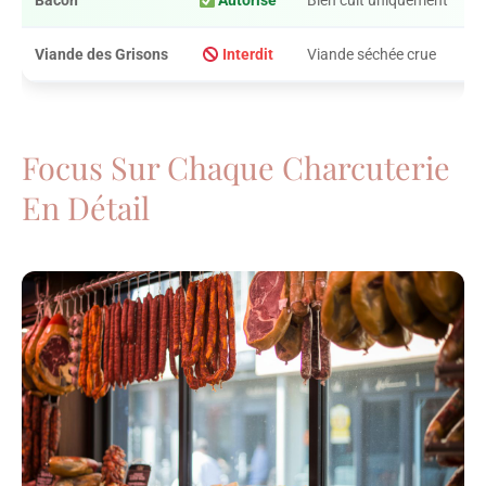
Bacon
Autorisé
Bien cuit uniquement
Viande des Grisons
Interdit
Viande séchée crue
Focus Sur Chaque Charcuterie
En Détail