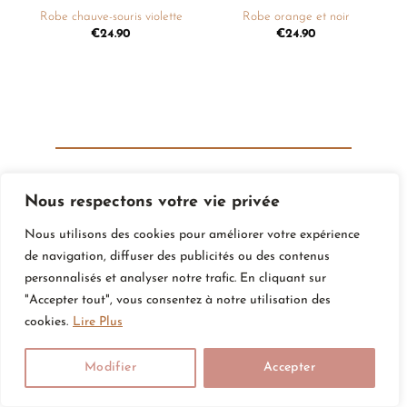
Robe chauve-souris violette
Robe orange et noir
€
24.90
€
24.90
Nous respectons votre vie privée
Rejoignez Le Club
Nous utilisons des cookies pour améliorer votre expérience
Amour De Bébé
de navigation, diffuser des publicités ou des contenus
personnalisés et analyser notre trafic. En cliquant sur
Pour vous tenir au courant des nouveautés
"Accepter tout", vous consentez à notre utilisation des
cookies.
Lire Plus
Modifier
Accepter