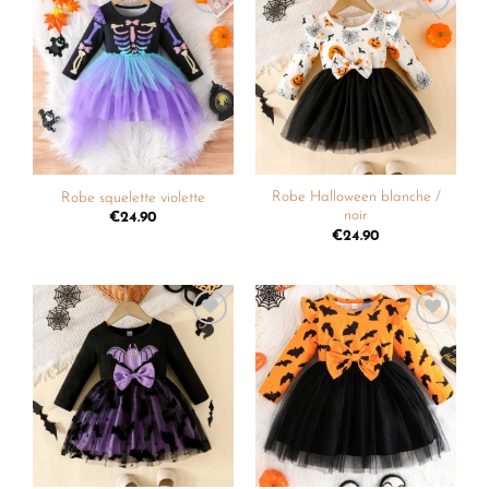
Ajouter
Ajouter
à la
à la
liste de
liste de
souhaits
souhaits
Robe Halloween blanche /
Robe squelette violette
noir
€
24.90
€
24.90
Ajouter
Ajouter
à la
à la
liste de
liste de
souhaits
souhaits