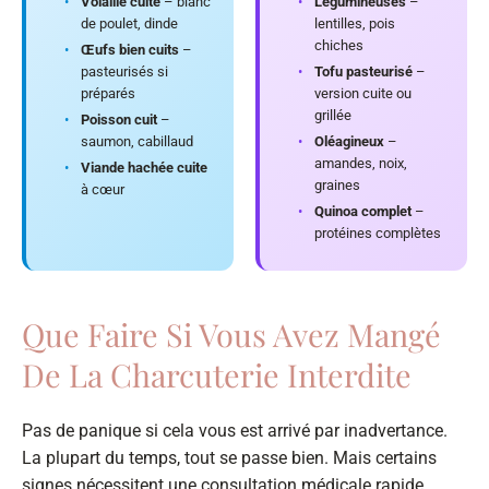
•
Volaille cuite
– blanc
•
Légumineuses
–
de poulet, dinde
lentilles, pois
chiches
•
Œufs bien cuits
–
pasteurisés si
•
Tofu pasteurisé
–
préparés
version cuite ou
grillée
•
Poisson cuit
–
saumon, cabillaud
•
Oléagineux
–
amandes, noix,
•
Viande hachée cuite
graines
à cœur
•
Quinoa complet
–
protéines complètes
Que Faire Si Vous Avez Mangé
De La Charcuterie Interdite
Pas de panique si cela vous est arrivé par inadvertance.
La plupart du temps, tout se passe bien. Mais certains
signes nécessitent une consultation médicale rapide.