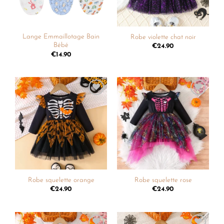
Lange Emmaillotage Bain
Robe violette chat noir
Bébé
€
24.90
€
14.90
Ajouter
Ajouter
à la
à la
liste de
liste de
souhaits
souhaits
Robe squelette orange
Robe squelette rose
€
24.90
€
24.90