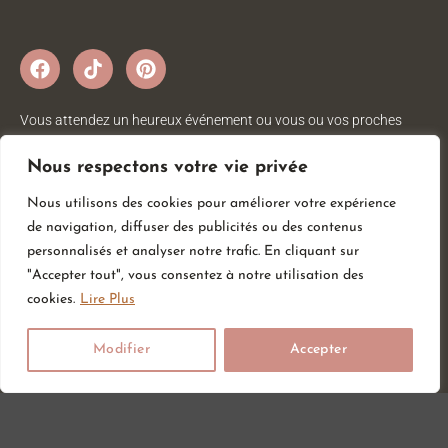
Vous attendez un heureux événement ou vous ou vos proches
viennent d’accueillir un petit trésor ? Sur Amour de bébé, vous
trouverez tout ce dont vous avez besoin pour votre bébé. Nous
Nous respectons votre vie privée
avons une large gamme d’articles bébé au meilleur prix pour votre
Nous utilisons des cookies pour améliorer votre expérience
plus grand bonheur.
de navigation, diffuser des publicités ou des contenus
personnalisés et analyser notre trafic. En cliquant sur
"Accepter tout", vous consentez à notre utilisation des
Informations
Services
Catégories
cookies.
Lire Plus
CGV
Liste de souhait
Hygiène & Soin
Modifier
Accepter
Mentions légales
Carte cadeau
Sommeil
Retour et
Repas
Blog
remboursement
Vêtements
Livraison
Chaussures