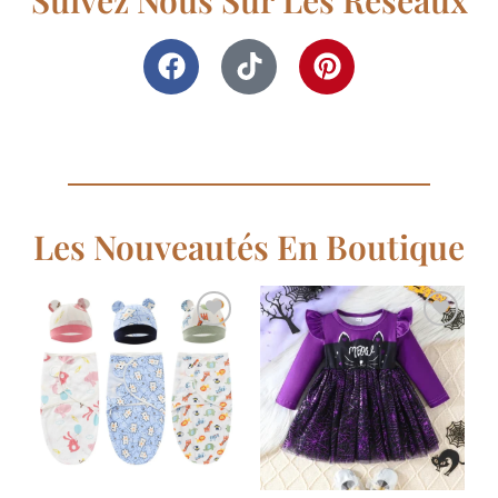
Les Nouveautés En Boutique
Ajouter
Ajouter
à la
à la
liste de
liste de
souhaits
souhaits