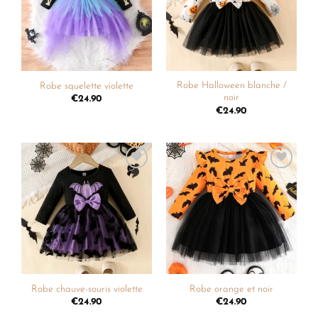
souhaits
souhaits
Robe Halloween blanche /
Robe squelette violette
noir
€
24.90
€
24.90
Ajouter
Ajouter
à la
à la
liste de
liste de
souhaits
souhaits
Robe chauve-souris violette
Robe orange et noir
€
24.90
€
24.90