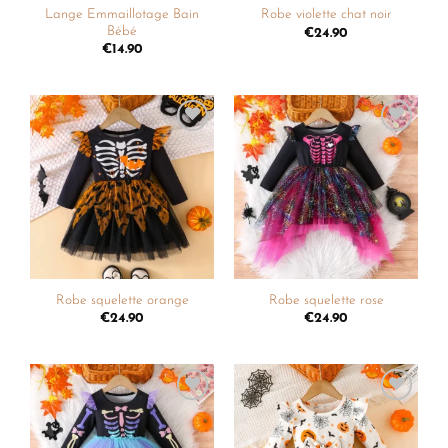
Lange Emmaillotage Bain
Robe violette chat noir
Bébé
€
24.90
€
14.90
Ajouter
Ajouter
à la
à la
liste de
liste de
souhaits
souhaits
Robe squelette orange
Robe squelette rose
€
24.90
€
24.90
Ajouter
Ajouter
à la
à la
liste de
liste de