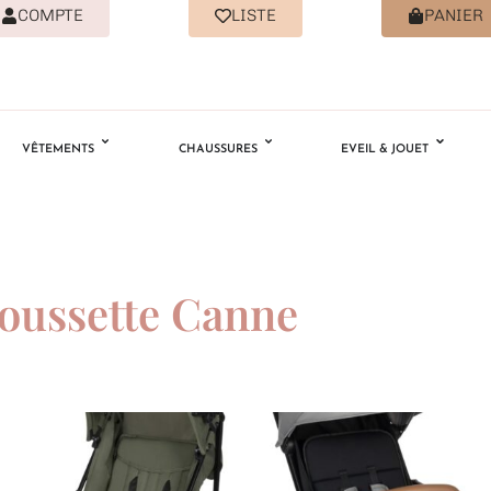
COMPTE
LISTE
PANIER
VÊTEMENTS
CHAUSSURES
EVEIL & JOUET
oussette Canne
Ajouter
Ajouter
à la
à la