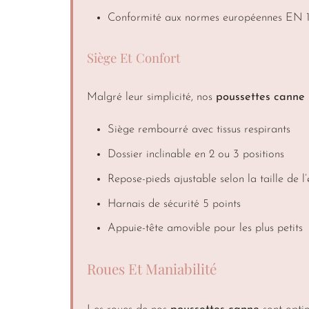
Conformité aux normes européennes EN 
Siège Et Confort
Malgré leur simplicité, nos
poussettes canne
Siège rembourré avec tissus respirants
Dossier inclinable en 2 ou 3 positions
Repose-pieds ajustable selon la taille de l
Harnais de sécurité 5 points
Appuie-tête amovible pour les plus petits
Roues Et Maniabilité