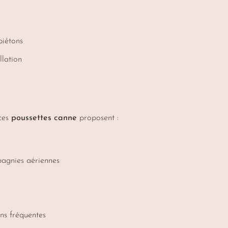
piétons
llation
 ces
poussettes canne
proposent :
pagnies aériennes
ns fréquentes