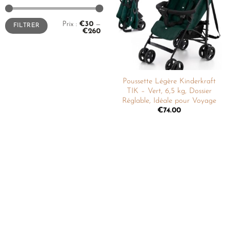
liste de
souhaits
Prix :
€30
—
FILTRER
€260
Poussette Légère Kinderkraft
TIK – Vert, 6,5 kg, Dossier
Réglable, Idéale pour Voyage
€
74.00