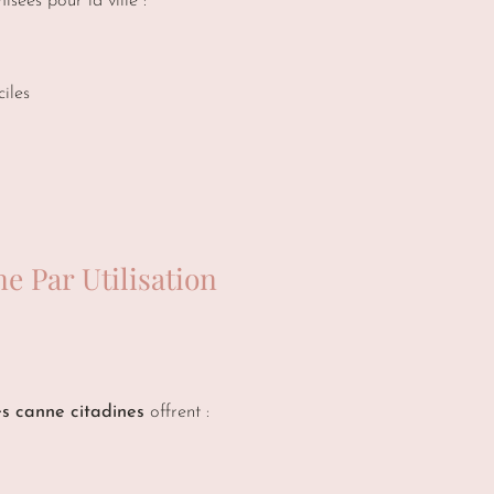
isées pour la ville :
ciles
 Par Utilisation
s canne citadines
offrent :