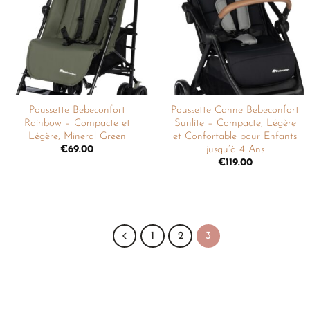
liste de
liste de
souhaits
souhaits
Poussette Bebeconfort
Poussette Canne Bebeconfort
Rainbow – Compacte et
Sunlite – Compacte, Légère
Légère, Mineral Green
et Confortable pour Enfants
jusqu’à 4 Ans
€
69.00
€
119.00
1
2
3