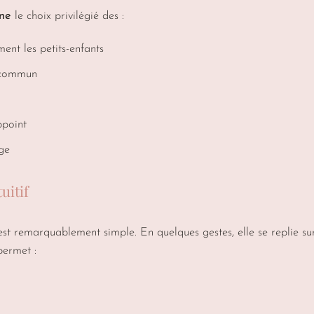
ne
le choix privilégié des :
ent les petits-enfants
n commun
ppoint
ge
uitif
st remarquablement simple. En quelques gestes, elle se replie s
permet :