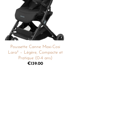
liste de
souhaits
Poussette Canne Maxi-Cosi
Lara² – Légère, Compacte et
Pratique (0-4 ans)
€
139.00