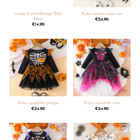
Lange Emmaillotage Bain
Robe violette chat noir
Bébé
€
24.90
€
14.90
Ajouter
Ajouter
à la
à la
liste de
liste de
souhaits
souhaits
Robe squelette orange
Robe squelette rose
€
24.90
€
24.90
Ajouter
Ajouter