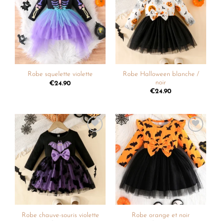
à la
à la
liste de
liste de
souhaits
souhaits
Robe Halloween blanche /
Robe squelette violette
noir
€
24.90
€
24.90
Ajouter
Ajouter
à la
à la
liste de
liste de
souhaits
souhaits
Robe chauve-souris violette
Robe orange et noir