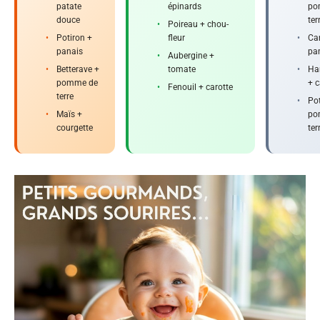
patate
épinards
po
douce
ter
•
Poireau + chou-
•
Potiron +
fleur
•
Car
panais
pa
•
Aubergine +
•
Betterave +
tomate
•
Har
pomme de
+ c
•
Fenouil + carotte
terre
•
Pot
•
Maïs +
po
courgette
ter