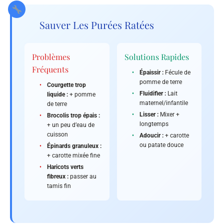
Sauver Les Purées Ratées
Problèmes
Solutions Rapides
Fréquents
•
Épaissir :
Fécule de
pomme de terre
•
Courgette trop
•
Fluidifier :
Lait
liquide :
+ pomme
maternel/infantile
de terre
•
Lisser :
Mixer +
•
Brocolis trop épais :
longtemps
+ un peu d’eau de
cuisson
•
Adoucir :
+ carotte
ou patate douce
•
Épinards granuleux :
+ carotte mixée fine
•
Haricots verts
fibreux :
passer au
tamis fin