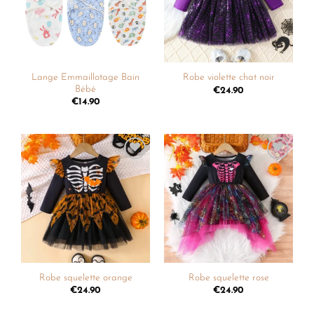
Lange Emmaillotage Bain
Robe violette chat noir
Bébé
€
24.90
€
14.90
Ajouter
Ajouter
à la
à la
liste de
liste de
souhaits
souhaits
Robe squelette orange
Robe squelette rose
€
24.90
€
24.90