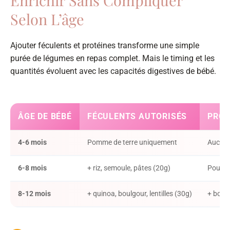
Enrichir Sans Compliquer
Selon L’âge
Ajouter féculents et protéines transforme une simple
purée de légumes en repas complet. Mais le timing et les
quantités évoluent avec les capacités digestives de bébé.
ÂGE DE BÉBÉ
FÉCULENTS AUTORISÉS
PROT
4-6 mois
Pomme de terre uniquement
Aucune 
6-8 mois
+ riz, semoule, pâtes (20g)
Poulet,
8-12 mois
+ quinoa, boulgour, lentilles (30g)
+ bœuf