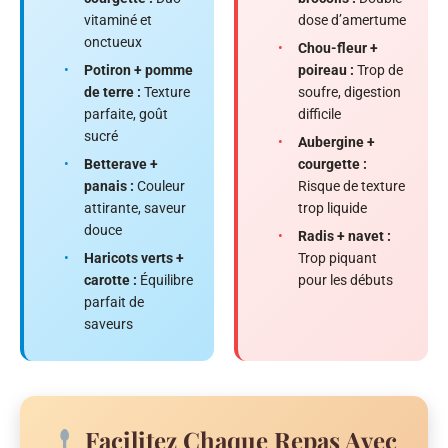
vitaminé et
dose d’amertume
onctueux
•
Chou-fleur +
•
Potiron + pomme
poireau :
Trop de
de terre :
Texture
soufre, digestion
parfaite, goût
difficile
sucré
•
Aubergine +
•
Betterave +
courgette :
panais :
Couleur
Risque de texture
attirante, saveur
trop liquide
douce
•
Radis + navet :
•
Haricots verts +
Trop piquant
carotte :
Équilibre
pour les débuts
parfait de
saveurs
Facilitez Chaque Repas Avec