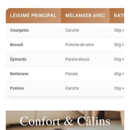
LÉGUME PRINCIPAL
MÉLANGER AVEC
RATIO 
Courgette
Carotte
50g + 3
Brocoli
Pomme de terre
30g + 5
Épinards
Patate douce
30g + 4
Betterave
Panais
40g + 3
Potiron
Carotte
50g + 3