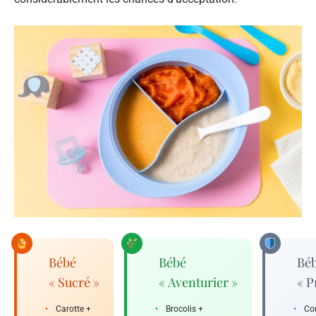
Bébé
Bébé
Bé
« Sucré »
« Aventurier »
« P
•
Carotte +
•
Brocolis +
•
Co