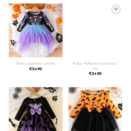
Ajouter
Ajouter
à la
à la
liste de
liste de
souhaits
souhaits
Robe Halloween blanche /
Robe squelette violette
noir
€
24.90
€
24.90
Ajouter
Ajouter
à la
à la
liste de
liste de
souhaits
souhaits