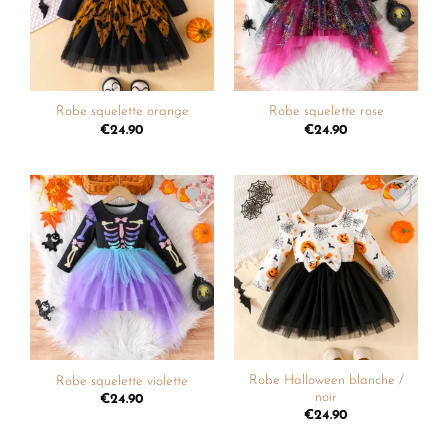
Robe squelette orange
Robe squelette rose
€
24.90
€
24.90
Ajouter
Ajouter
à la
à la
liste de
liste de
souhaits
souhaits
Robe Halloween blanche /
Robe squelette violette
noir
€
24.90
€
24.90