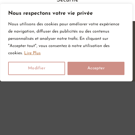
Nous respectons votre vie privée
Nous utilisons des cookies pour améliorer votre expérience
de navigation, diffuser des publicités ou des contenus
personnalisés et analyser notre trafic. En cliquant sur
"Accepter tout", vous consentez à notre utilisation des
cookies.
Lire Plus
Modifier
Accepter
Vous attendez un heureux événement ou vous ou vos proches
viennent d’accueillir un petit trésor ? Sur Amour de bébé, vous
trouverez tout ce dont vous avez besoin pour votre bébé. Nous
avons une large gamme d’articles bébé au meilleur prix pour votre