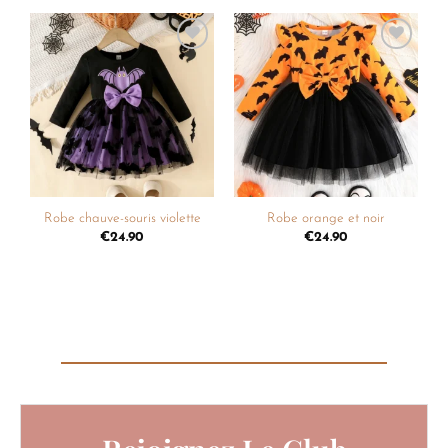
Ajouter
Ajouter
à la
à la
liste de
liste de
souhaits
souhaits
Robe chauve-souris violette
Robe orange et noir
€
24.90
€
24.90