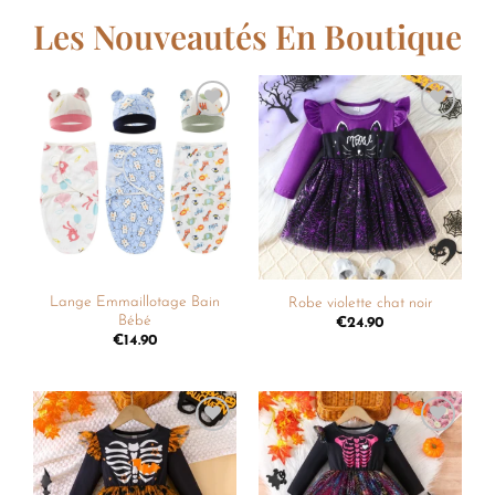
Les Nouveautés En Boutique
Ajouter
Ajouter
à la
à la
liste de
liste de
souhaits
souhaits
Lange Emmaillotage Bain
Robe violette chat noir
Bébé
€
24.90
€
14.90
Ajouter
Ajouter
à la
à la
liste de
liste de
souhaits
souhaits