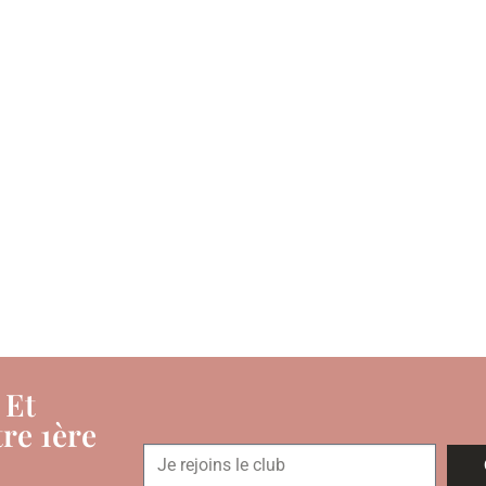
 Et
re 1ère