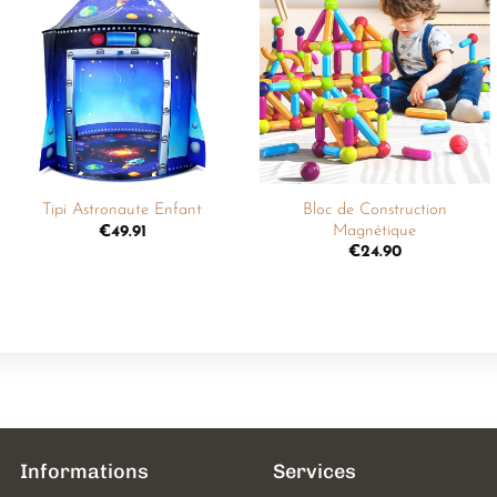
Ajouter
Ajouter
à la
à la
liste de
liste de
souhaits
souhaits
+
+
Bloc de Construction
Tipi Astronaute Enfant
Magnétique
€
49.91
€
24.90
Informations
Services