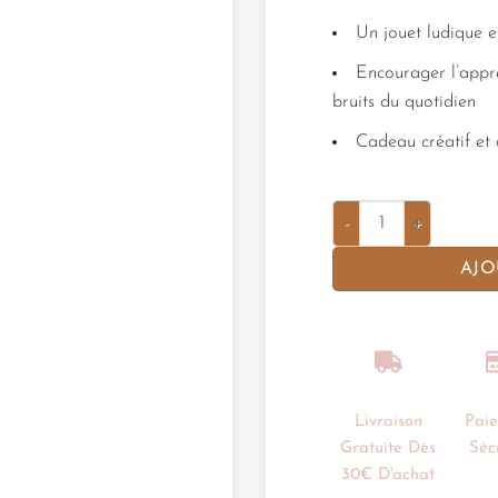
Un jouet ludique e
Encourager l’appre
bruits du quotidien
Cadeau créatif et
AJO
Livraison
Pai
Gratuite Dès
Séc
30€ D'achat