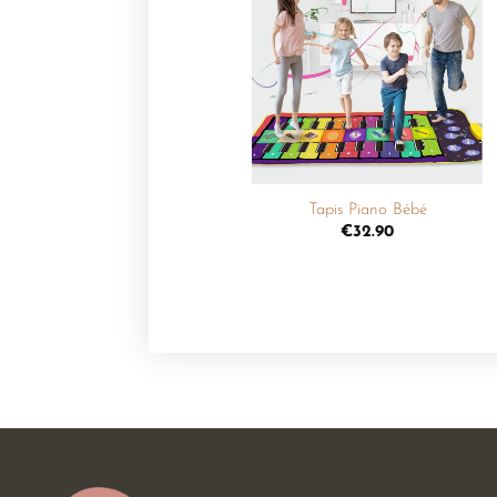
Ajouter
à la
liste de
souhaits
+
Tapis Piano Bébé
€
32.90