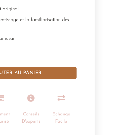
t original
ntissage et la familiarisation des
 amusant
UTER AU PANIER
ement
Conseils
Echange
urisé
D'experts
Facile