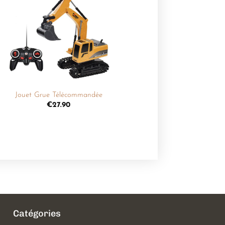
Ajouter
à la
liste de
souhaits
+
Jouet Grue Télécommandée
€
27.90
Catégories