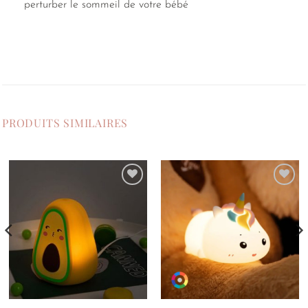
perturber le sommeil de votre bébé
PRODUITS SIMILAIRES
Ajouter
Ajouter
à la
à la
liste de
liste de
souhaits
souhaits