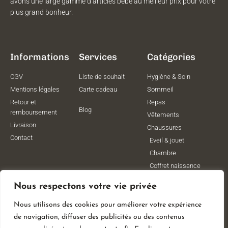
avons une large gamme d’articles bébé au meilleur prix pour votre
plus grand bonheur.
Informations
Services
Catégories
CGV
Liste de souhait
Hygiène & Soin
Mentions légales
Carte cadeau
Sommeil
Retour et
Repas
Blog
remboursement
Vêtements
Livraison
Chaussures
Contact
Eveil & jouet
Chambre
Coffret naissance
Maternité
Nous respectons votre vie privée
Vêtements de
grossesse
Nous utilisons des cookies pour améliorer votre expérience
Lithothérapie
de navigation, diffuser des publicités ou des contenus
Poussettes