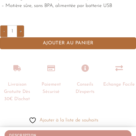
– Matière sûre, sans BPA, alimentée par batterie USB
AJOUTER AU PANIER
Livraison
Paiement
Conseils
Echange Facile
Gratuite Dès
Sécurisé
D'experts
30€ D'achat
Ajouter à la liste de souhaits
DESCRIPTION