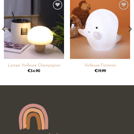
Ajouter
Ajouter
à la
à la
liste de
liste de
souhaits
souhaits
Lampe Veilleuse Champignon
Veilleuse Fantome
€
34.90
€
19.99