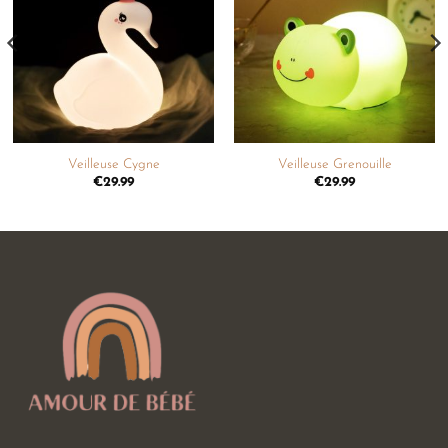
à la
à la
liste de
liste de
souhaits
souhaits
Veilleuse Cygne
Veilleuse Grenouille
€
29.99
€
29.99