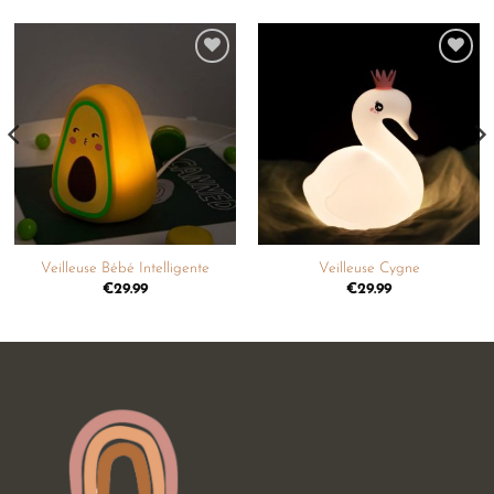
Ajouter
Ajouter
à la
à la
liste de
liste de
souhaits
souhaits
Veilleuse Bébé Intelligente
Veilleuse Cygne
€
29.99
€
29.99