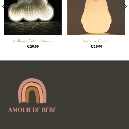
souhaits
souhaits
Veilleuse Enfant Nuage
Veilleuse Ourson
€
29.99
€
29.99