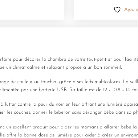
Ajoute
rfaite pour décorer la chambre de votre tout-petit et pour facilit
rée un climat calme et relaxant propice à un bon sommeil.
change de couleur au toucher, grâce à ses leds multicolores. La vei
alimentée par une batterie USB. Sa taille est de 12 x 10,8 × 14 cm
à lutter contre la peur du noir en leur offrant une lumière apaisa
er les couches, donner le biberon sans déranger bébé dans sa p
nc un excellent produit pour aider les mamans à allaiter bébé la n
lle offre la bonne dose de lumière pour aider à créer un environ