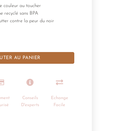
e couleur au toucher
ne recyclé sans BPA
utter contre la peur du noir
UTER AU PANIER
ement
Conseils
Echange
urisé
D'experts
Facile