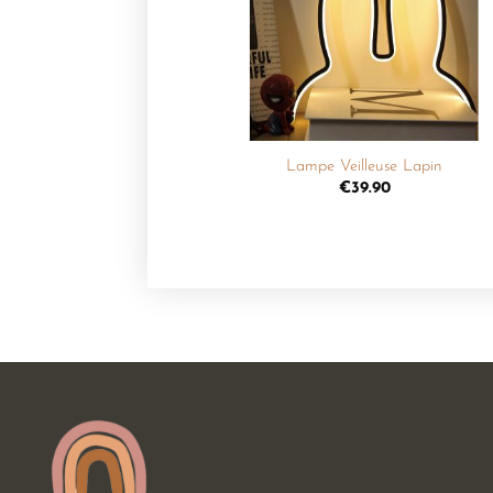
liste de
souhaits
+
Lampe Veilleuse Lapin
€
39.90