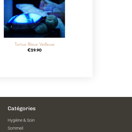
liste de
souhaits
+
Tortue Bleue Veilleuse
€
29.90
Catégories
Hygiène & Soin
Sommeil