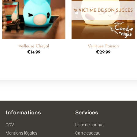
liste de
liste de
souhaits
souhaits
+
+
Veilleuse Cheval
Veilleuse Poisson
€
14.99
€
29.99
Informations
Services
CGV
Liste de souhait
Mentions légales
Carte cadeau