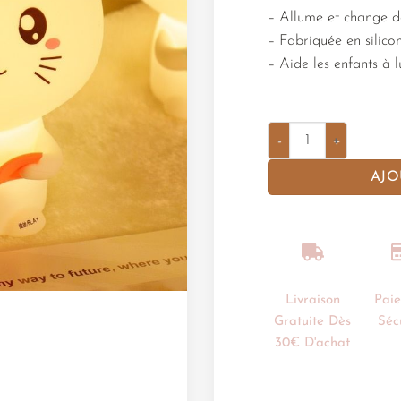
– Allume et change d
– Fabriquée en silico
– Aide les enfants à l
AJO
Livraison
Pai
Gratuite Dès
Séc
30€ D'achat