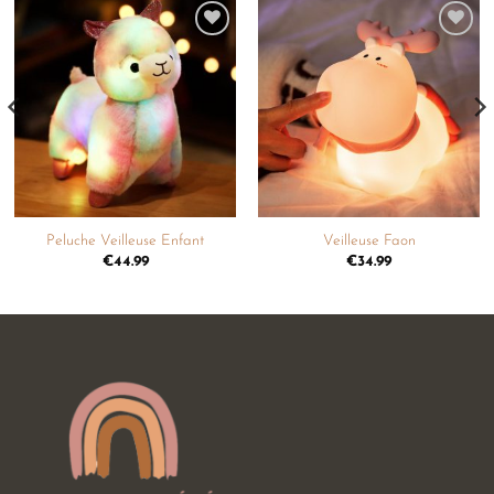
Ajouter
Ajouter
à la
à la
liste de
liste de
souhaits
souhaits
Peluche Veilleuse Enfant
Veilleuse Faon
€
44.99
€
34.99