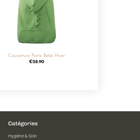
Ajouter
à la
liste de
souhaits
+
Couverture Porte Bébé Hiver
€
28.90
Catégories
Hygiène & Soin