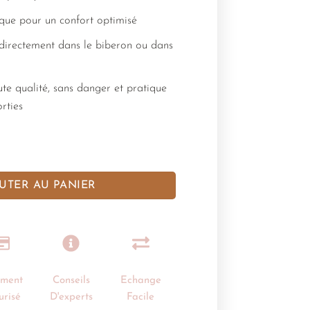
ue pour un confort optimisé
 directement dans le biberon ou dans
ute qualité, sans danger et pratique
rties
UTER AU PANIER
ement
Conseils
Echange
urisé
D'experts
Facile