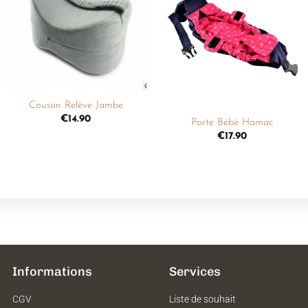
Ajouter
Ajouter
à la
à la
liste de
liste de
souhaits
souhaits
+
+
Coussin Relève Jambe
€
14.90
Porte Bébé Hamac
€
17.90
Informations
Services
CGV
Liste de souhait