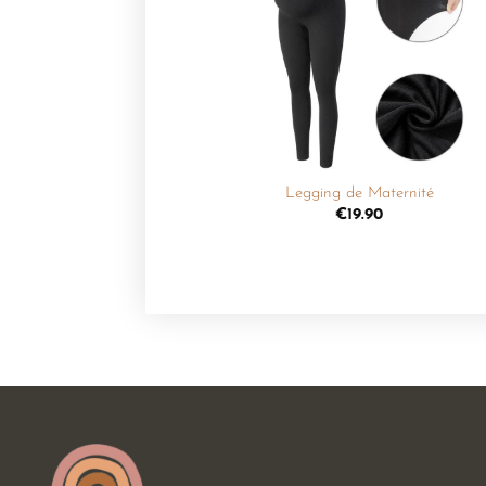
Ajouter
à la
liste de
souhaits
+
Legging de Maternité
€
19.90