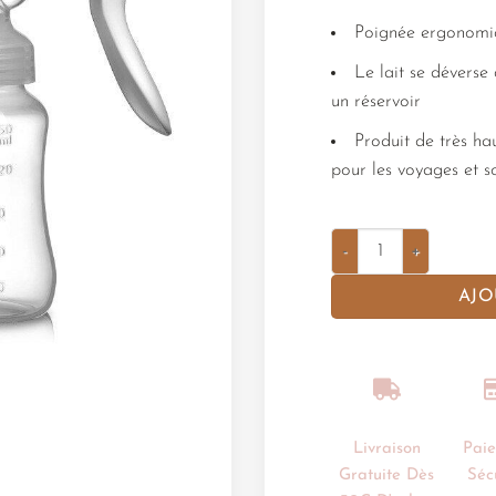
Poignée ergonomiq
Le lait se déverse
un réservoir
Produit de très ha
pour les voyages et so
AJO
Livraison
Pai
Gratuite Dès
Séc