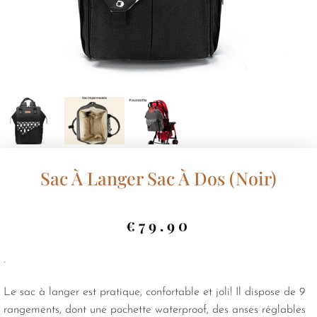
Sac À Langer Sac À Dos (Noir)
€
79.90
.
Le sac à langer est pratique, confortable et joli! Il dispose de 9
rangements, dont une pochette waterproof, des anses réglables