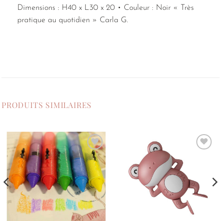
Dimensions : H40 x L30 x 20 • Couleur : Noir « Très
pratique au quotidien » Carla G.
PRODUITS SIMILAIRES
Ajouter
Ajouter
à la
à la
liste de
liste de
souhaits
souhaits