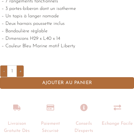
– 7 rangements fonctionnels
– 3 portes-biberon dont un isotherme
– Un tapis à langer nomade
– Deux harnais poussette inclus
– Bandoulière réglable
– Dimensions H29 x L40 x 14
– Couleur Bleu Marine motif Liberty
AJOUTER AU PANIER
Livraison
Paiement
Conseils
Echange Facile
Gratuite Dès
Sécurisé
D'experts