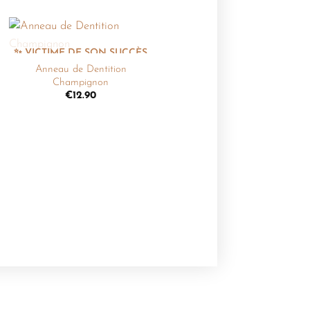
+
Ajouter
à la
Anneau de Dentition
liste de
Champignon
souhaits
€
12.90