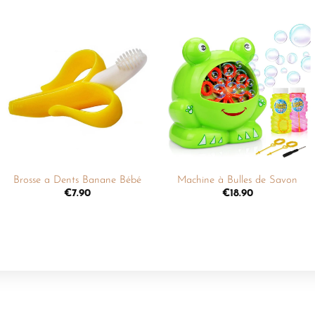
Ajouter
Ajouter
à la
à la
liste de
liste de
souhaits
souhaits
+
+
Brosse a Dents Banane Bébé
Machine à Bulles de Savon
€
7.90
€
18.90