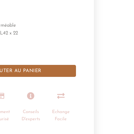
erméable
L42 x 22
UTER AU PANIER
ement
Conseils
Echange
urisé
D'experts
Facile