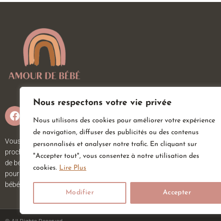
Nous respectons votre vie privée
Nous utilisons des cookies pour améliorer votre expérience
de navigation, diffuser des publicités ou des contenus
Vous attendez un heureux événement ou vous ou vos
personnalisés et analyser notre trafic. En cliquant sur
proches viennent d’accueillir un petit trésor ? Sur Amour
"Accepter tout", vous consentez à notre utilisation des
de bébé, vous trouverez tout ce dont vous avez besoin
cookies.
Lire Plus
pour votre bébé. Nous avons une large gamme d’articles
bébé au meilleur prix pour votre plus grand bonheur.
Modifier
Accepter