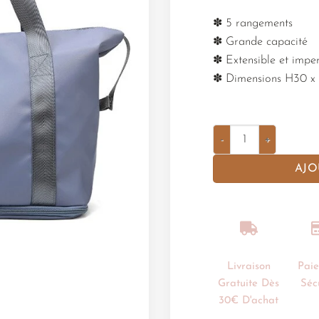
✽ 5 rangements
✽ Grande capacité
✽ Extensible et imp
✽ Dimensions H30 x 
AJO
Livraison
Pai
Gratuite Dès
Séc
30€ D'achat