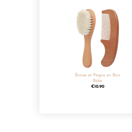
Ajouter
à la
liste de
souhaits
+
Brosse et Peigne en Bois
Bébé
€
10.90