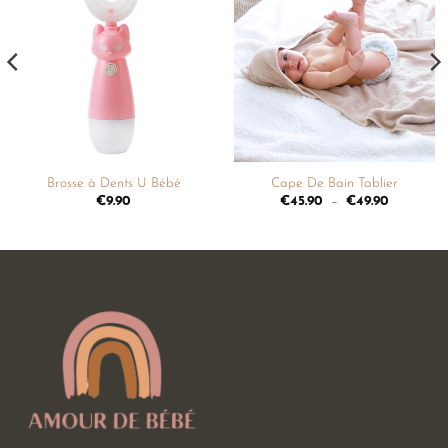
Ajouter
Ajouter
à la
à la
liste de
liste de
souhaits
souhaits
Brosse à Dents U Bébé
Cape De Bain Tablier
€
9.90
€
45.90
–
€
49.90