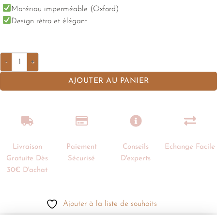
Matériau imperméable (Oxford)
Design rétro et élégant
AJOUTER AU PANIER
Livraison
Paiement
Conseils
Echange Facile
Gratuite Dès
Sécurisé
D'experts
30€ D'achat
Ajouter à la liste de souhaits