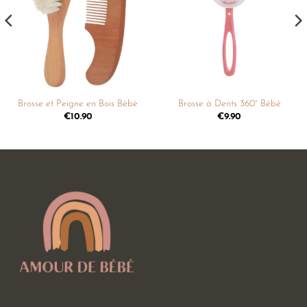
liste de
liste de
souhaits
souhaits
Brosse et Peigne en Bois Bébé
Brosse à Dents 360° Bébé
€
10.90
€
9.90