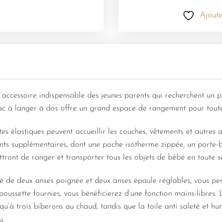
Ajoute
l’accessoire indispensable des jeunes parents qui recherchent un p
ac à langer à dos offre un grand espace de rangement pour toutes
tes élastiques peuvent accueillir les couches, vêtements et autres a
ents supplémentaires, dont une poche isotherme zippée, un porte-b
ettront de ranger et transporter tous les objets de bébé en toute sé
é de deux anses poignée et deux anses épaule réglables, vous pe
oussette fournies, vous bénéficierez d’une fonction mains-libres.
’à trois biberons au chaud, tandis que la toile anti saleté et hu
u.