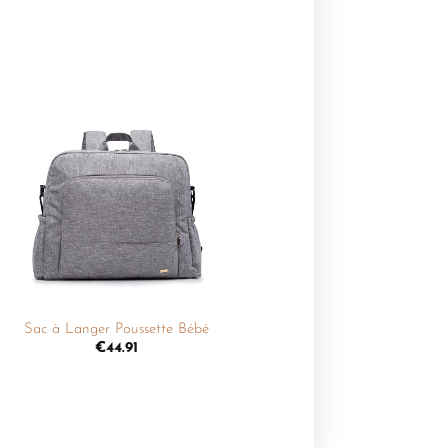
Ajouter
à la
liste de
souhaits
+
Sac à Langer Poussette Bébé
€
44.91