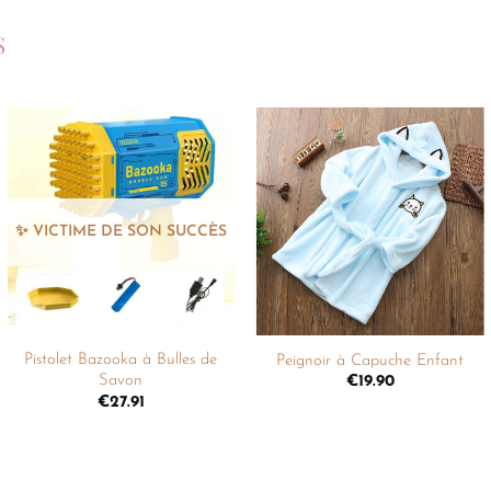
S
Ajouter
Ajouter
à la
à la
liste de
liste de
souhaits
souhaits
+
+
Pistolet Bazooka à Bulles de
Peignoir à Capuche Enfant
Savon
€
19.90
€
27.91