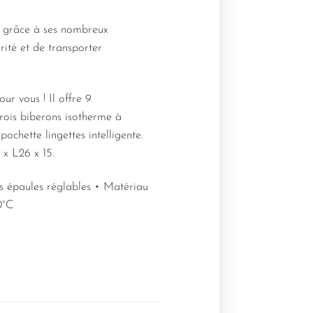
, grâce à ses nombreux
rité et de transporter
our vous ! Il offre 9
trois biberons isotherme à
ochette lingettes intelligente.
 x L26 x 15.
s épaules réglables • Matériau
0°C