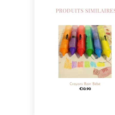
PRODUITS SIMILAIRE
Ajouter
à la
liste de
souhaits
+
Crayons Bain Bébé
€
10.90