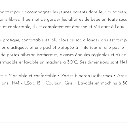
 parfait pour accompagner les jeunes parents dans leur quotidien
ins-libres. Il permet de garder les affaires de bébé en toute sécu
e et confortable, il est complètement étanche et résistant à l’eau.
pratique, confortable et joli, alors ce sac à langer gris est fait p
es élastiquées et une pochette zippée à l’intérieur et une poche 
t de portes-biberon isothermes, d’anses épaules réglables et d’une p
mperméable et lavable en machine à 30°C. Ses dimensions sont H41
nts • Maniable et confortable • Portes-biberon isothermes • Anse
ons : H41 x L26 x 15 • Couleur : Gris • Lavable en machine à 3