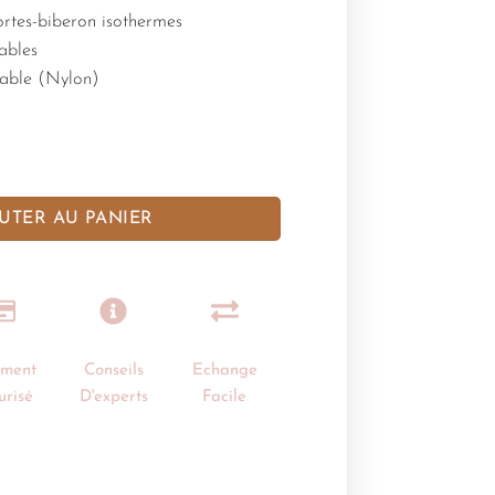
rtes-biberon isothermes
ables
able (Nylon)
UTER AU PANIER
ement
Conseils
Echange
urisé
D'experts
Facile