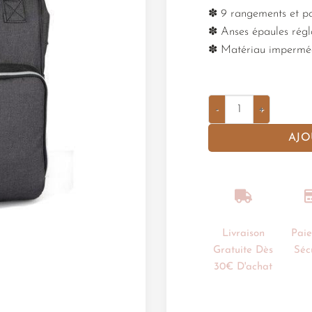
✽ 9 rangements et po
✽ Anses épaules régl
✽ Matériau impermé
AJO
Livraison
Pai
Gratuite Dès
Séc
30€ D'achat