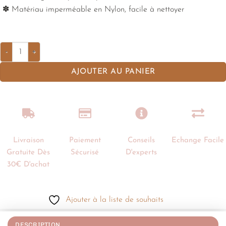
✽ Matériau imperméable en Nylon, facile à nettoyer
AJOUTER AU PANIER
Livraison
Paiement
Conseils
Echange Facile
Gratuite Dès
Sécurisé
D'experts
30€ D'achat
Ajouter à la liste de souhaits
DESCRIPTION