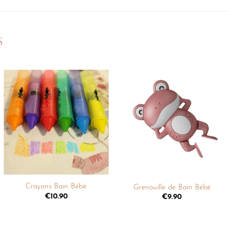
S
Ajouter
Ajouter
à la
à la
liste de
liste de
souhaits
souhaits
+
+
Crayons Bain Bébé
Grenouille de Bain Bébé
€
10.90
€
9.90