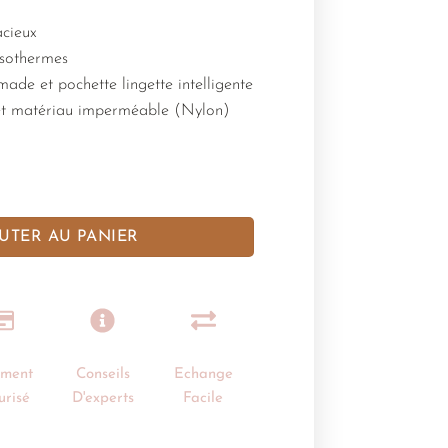
cieux
isothermes
ade et pochette lingette intelligente
et matériau imperméable (Nylon)
UTER AU PANIER
ement
Conseils
Echange
urisé
D'experts
Facile