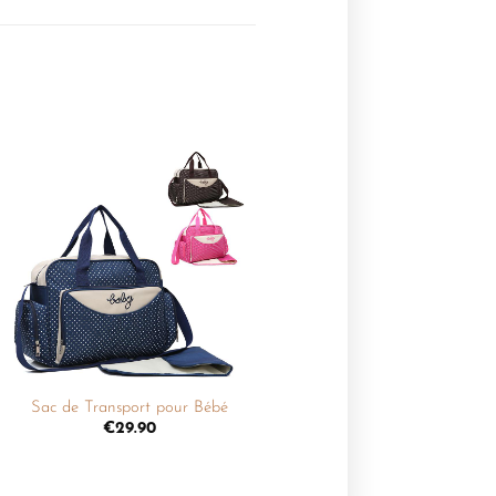
Ajouter
à la
liste de
souhaits
+
Sac de Transport pour Bébé
€
29.90