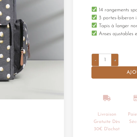
14 rangements spa
3 portes-biberon 
Tapis à langer nom
Anses ajustables 
AJO
Livraison
Pai
Gratuite Dès
Séc
30€ D'achat