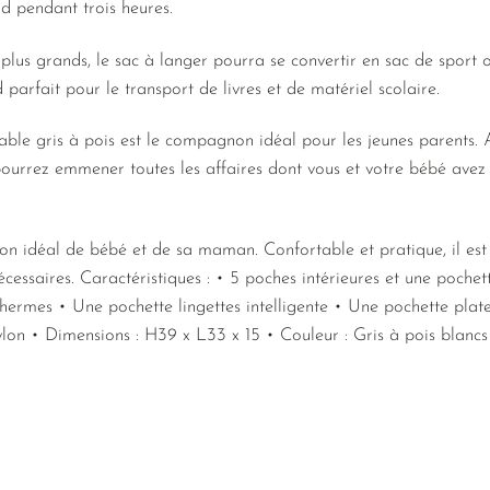
d pendant trois heures.
plus grands, le sac à langer pourra se convertir en sac de sport ou
nd parfait pour le transport de livres et de matériel scolaire.
le gris à pois est le compagnon idéal pour les jeunes parents. 
 pourrez emmener toutes les affaires dont vous et votre bébé avez
.
on idéal de bébé et de sa maman. Confortable et pratique, il es
nécessaires. Caractéristiques : • 5 poches intérieures et une poch
thermes • Une pochette lingettes intelligente • Une pochette plat
on • Dimensions : H39 x L33 x 15 • Couleur : Gris à pois blancs 