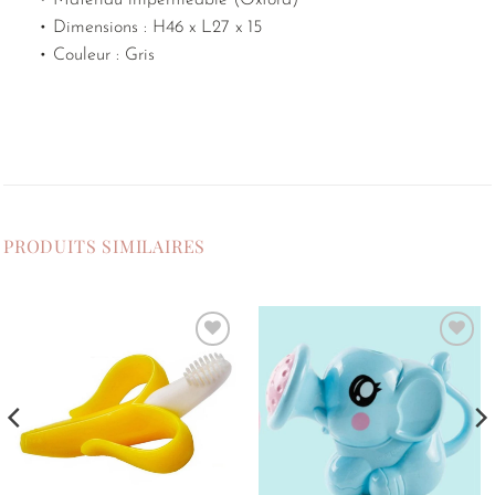
• Matériau imperméable (Oxford)
• Dimensions : H46 x L27 x 15
• Couleur : Gris
PRODUITS SIMILAIRES
Ajouter
Ajouter
à la
à la
liste de
liste de
souhaits
souhaits