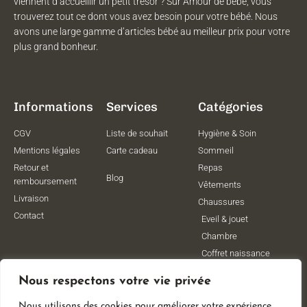
viennent d’accueillir un petit trésor ? Sur Amour de bébé, vous
trouverez tout ce dont vous avez besoin pour votre bébé. Nous
avons une large gamme d’articles bébé au meilleur prix pour votre
plus grand bonheur.
Informations
Services
Catégories
CGV
Liste de souhait
Hygiène & Soin
Mentions légales
Carte cadeau
Sommeil
Retour et
Repas
Blog
remboursement
Vêtements
Livraison
Chaussures
Contact
Eveil & jouet
Chambre
Coffret naissance
Maternité
Nous respectons votre vie privée
Vêtements de
grossesse
Nous utilisons des cookies pour améliorer votre expérience