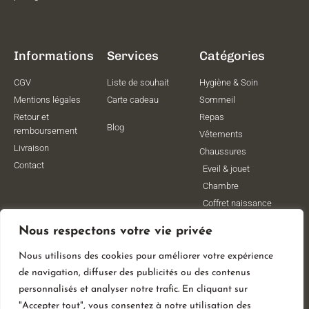
Informations
Services
Catégories
CGV
Liste de souhait
Hygiène & Soin
Mentions légales
Carte cadeau
Sommeil
Retour et
Repas
Blog
remboursement
Vêtements
Livraison
Chaussures
Contact
Eveil & jouet
Chambre
Coffret naissance
Maternité
Nous respectons votre vie privée
Vêtements de
grossesse
Nous utilisons des cookies pour améliorer votre expérience
Lithothérapie
de navigation, diffuser des publicités ou des contenus
Poussettes
personnalisés et analyser notre trafic. En cliquant sur
"Accepter tout", vous consentez à notre utilisation des