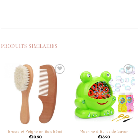
PRODUITS SIMILAIRES
Ajouter
Ajouter
à la
à la
liste de
liste de
souhaits
souhaits
Brosse et Peigne en Bois Bébé
Machine à Bulles de Savon
€
10.90
€
18.90