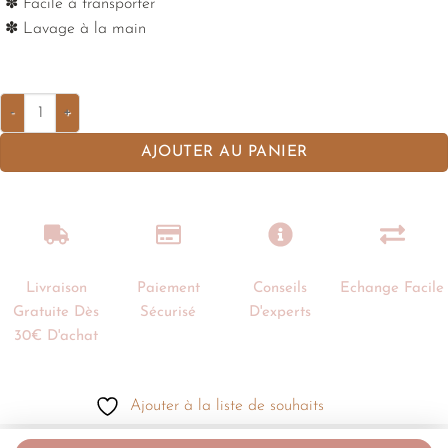
✽ Facile à transporter
✽ Lavage à la main
AJOUTER AU PANIER
Livraison
Paiement
Conseils
Echange Facile
Gratuite Dès
Sécurisé
D'experts
30€ D'achat
Ajouter à la liste de souhaits