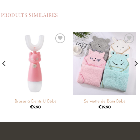
PRODUITS SIMILAIRES
Ajouter
Ajouter
à la
à la
liste de
liste de
souhaits
souhaits
Brosse à Dents U Bébé
Serviette de Bain Bébé
€
9.90
€
19.90