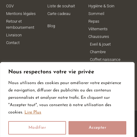
CGV
Liste de souhait
Hygiène & Soin
Mentions légales
Carte cadeau
Sommeil
Retour et
Repas
Blog
remboursement
Vêtements
Livraison
Chaussures
Contact
Eveil & jouet
Chambre
Coffret naissance
Maternité
Nous respectons votre vie privée
Vêtements de
grossesse
Nous utilisons des cookies pour améliorer votre expérience
Lithothérapie
de navigation, diffuser des publicités ou des contenus
Poussettes
personnalisés et analyser notre trafic. En cliquant sur
"Accepter tout", vous consentez à notre utilisation des
cookies.
Lire Plus
© All Rights Reserved
Modifier
Accepter
Made With
By Web Coast