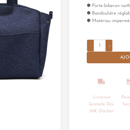
✽ Porte-biberon isot
✽ Bandoulière réglab
✽ Matériau imperméa
AJO
Livraison
Pai
Gratuite Dès
Séc
30€ D'achat