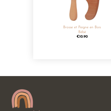
+
Brosse et Peigne en Bois
Bébé
€
10.90