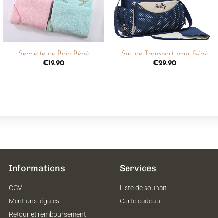
+
+
Serviette de Bain Bébé
Sac de Transport pour Bébé
€
19.90
€
29.90
Informations
Services
CGV
Liste de souhait
Mentions légales
Carte cadeau
Retour et remboursement