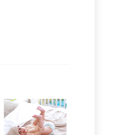
Ajouter
à la
liste de
souhaits