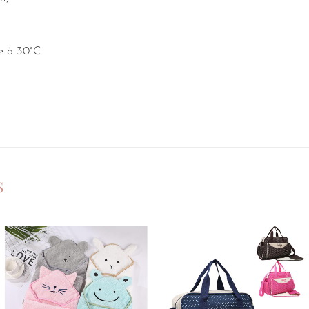
ne à 30°C
S
Ajouter
Ajouter
à la
à la
liste de
liste de
souhaits
souhaits