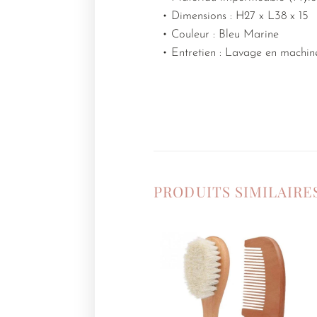
• Dimensions : H27 x L38 x 15
• Couleur : Bleu Marine
• Entretien : Lavage en machi
PRODUITS SIMILAIRE
Ajouter
à la
liste de
souhaits