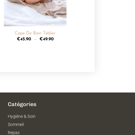
+
Cape De Bain Tablier
€
45.90
–
€
49.90
Catégories
Hygiène & Soin
Sommeil
Repas