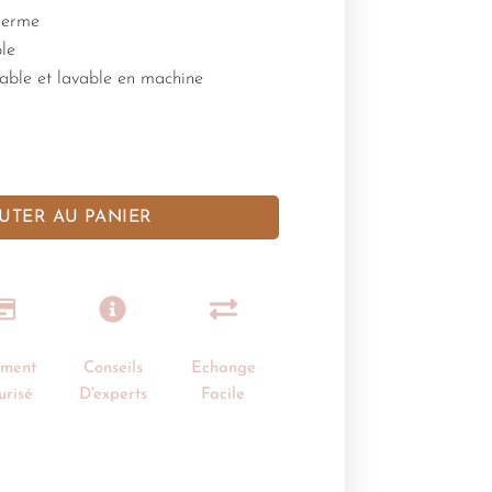
herme
le
ble et lavable en machine
UTER AU PANIER
ement
Conseils
Echange
urisé
D'experts
Facile