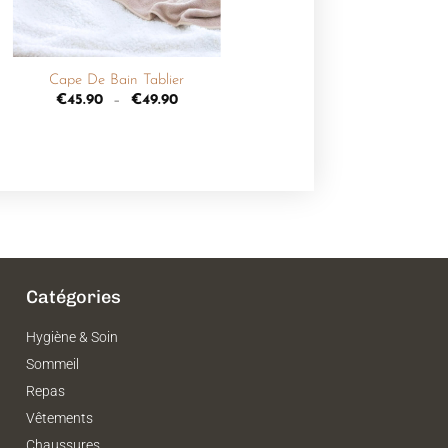
+
Cape De Bain Tablier
€
45.90
–
€
49.90
Catégories
Hygiène & Soin
Sommeil
Repas
Vêtements
Chaussures