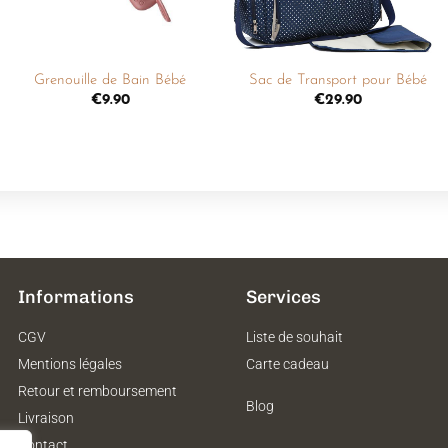
+
+
Grenouille de Bain Bébé
Sac de Transport pour Bébé
€
9.90
€
29.90
Informations
Services
CGV
Liste de souhait
Mentions légales
Carte cadeau
Retour et remboursement
Blog
Livraison
Contact