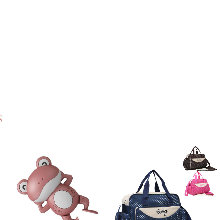
S
Ajouter
Ajouter
à la
à la
liste de
liste de
souhaits
souhaits