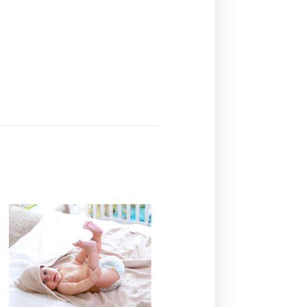
Ajouter
à la
liste de
souhaits