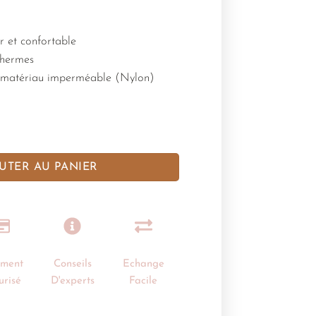
r et confortable
thermes
t matériau imperméable (Nylon)
UTER AU PANIER
ement
Conseils
Echange
urisé
D'experts
Facile