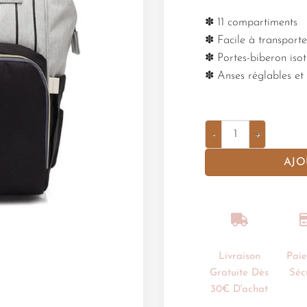
✽ 11 compartiments
✽ Facile à transporte
✽ Portes-biberon iso
✽ Anses réglables e
AJO
Livraison
Pai
Gratuite Dès
Séc
30€ D'achat