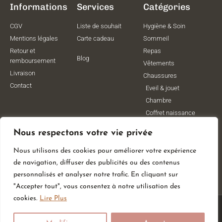
Informations
Services
Catégories
CGV
Liste de souhait
Hygiène & Soin
Mentions légales
Carte cadeau
Sommeil
Retour et
Repas
Blog
remboursement
Vêtements
Livraison
Chaussures
Contact
Eveil & jouet
Chambre
Coffret naissance
Maternité
Nous respectons votre vie privée
Vêtements de
grossesse
Nous utilisons des cookies pour améliorer votre expérience
Lithothérapie
de navigation, diffuser des publicités ou des contenus
Poussettes
personnalisés et analyser notre trafic. En cliquant sur
"Accepter tout", vous consentez à notre utilisation des
cookies.
Lire Plus
© All Rights Reserved