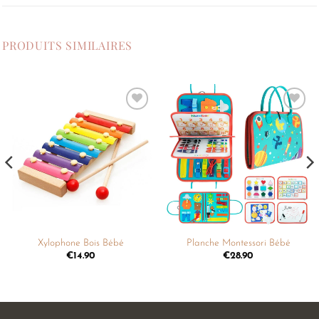
PRODUITS SIMILAIRES
Ajouter
Ajouter
à la
à la
liste de
liste de
souhaits
souhaits
Xylophone Bois Bébé
Planche Montessori Bébé
€
14.90
€
28.90