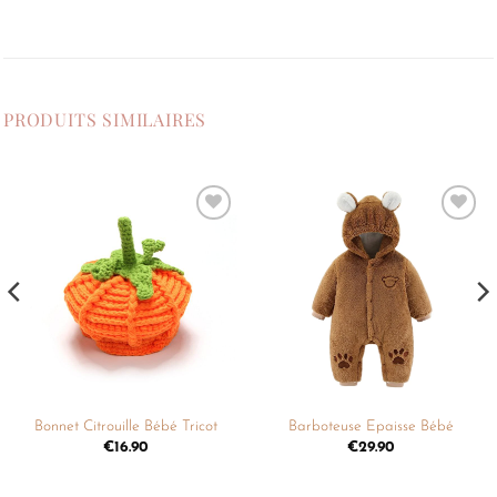
PRODUITS SIMILAIRES
Ajouter
Ajouter
à la
à la
liste de
liste de
souhaits
souhaits
Bonnet Citrouille Bébé Tricot
Barboteuse Epaisse Bébé
€
16.90
€
29.90