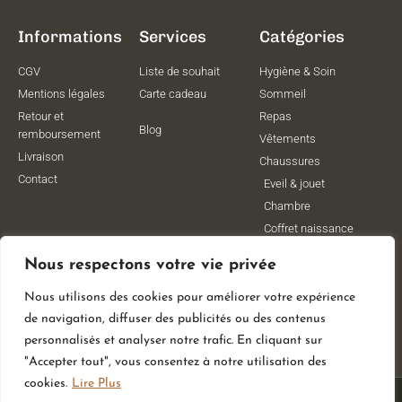
Informations
Services
Catégories
CGV
Liste de souhait
Hygiène & Soin
Mentions légales
Carte cadeau
Sommeil
Retour et
Repas
Blog
remboursement
Vêtements
Livraison
Chaussures
Contact
Eveil & jouet
Chambre
Coffret naissance
Maternité
Nous respectons votre vie privée
Vêtements de
grossesse
Nous utilisons des cookies pour améliorer votre expérience
Lithothérapie
de navigation, diffuser des publicités ou des contenus
Poussettes
personnalisés et analyser notre trafic. En cliquant sur
"Accepter tout", vous consentez à notre utilisation des
cookies.
Lire Plus