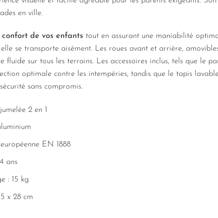
rience visuelle et tactile agréable pour les parents exigeants. So
ades en ville.
e
confort de vos enfants
tout en assurant une maniabilité optima
, elle se transporte aisément. Les roues avant et arrière, amovibl
 fluide sur tous les terrains. Les accessoires inclus, tels que le pa
tection optimale contre les intempéries, tandis que le tapis lavable
 sécurité sans compromis.
jumelée 2 en 1
aluminium
 européenne EN 1888
4 ans
e : 15 kg
45 x 28 cm