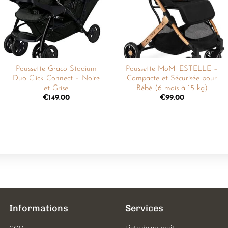
souhaits
souhaits
Poussette Graco Stadium
Poussette MoMi ESTELLE –
Duo Click Connect – Noire
Compacte et Sécurisée pour
et Grise
Bébé (6 mois à 15 kg)
€
149.00
€
99.00
Informations
Services