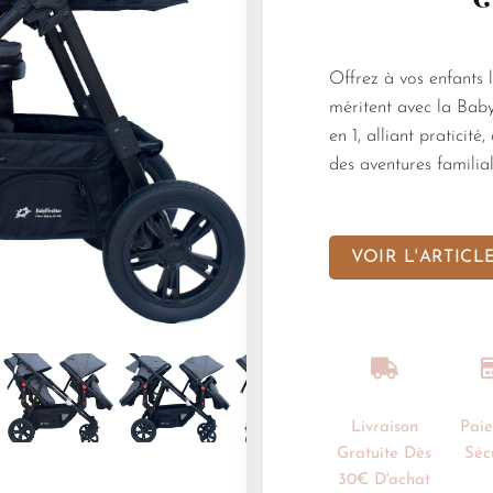
Offrez à vos enfants le
méritent avec la Bab
en 1, alliant praticit
des aventures familial
VOIR L'ARTICL
Livraison
Pai
Gratuite Dès
Séc
30€ D'achat