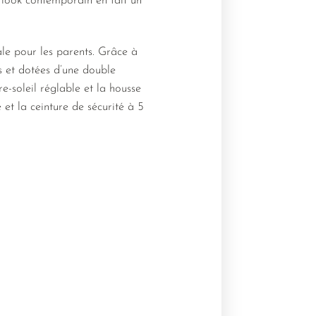
n look contemporain en fait un
le pour les parents. Grâce à
es et dotées d’une double
re-soleil réglable et la housse
 et la ceinture de sécurité à 5