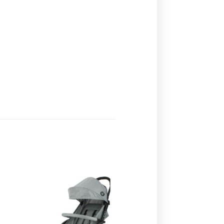
Ajouter
à la
liste de