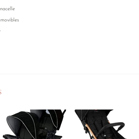
nacelle
amovibles
e
S
Ajouter
Ajouter
à la
à la
liste de
liste de