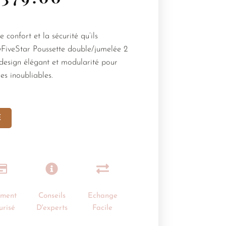
 confort et la sécurité qu’ils
yFiveStar Poussette double/jumelée 2
é, design élégant et modularité pour
es inoubliables.
E
ement
Conseils
Echange
urisé
D'experts
Facile