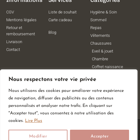
CGV
Liste de souhait
Hygiène & Soin
Mentions légales
Carte cadeau
Sommeil
Retour et
Repas
Blog
remboursement
Vêtements
Livraison
Chaussures
Contact
Eveil & jouet
Chambre
Coffret naissance
Maternité
Nous respectons votre vie privée
Vêtements de
grossesse
Nous utilisons des cookies pour améliorer votre expérience
Lithothérapie
de navigation, diffuser des publicités ou des contenus
Poussettes
personnalisés et analyser notre trafic. En cliquant sur
"Accepter tout", vous consentez à notre utilisation des
cookies.
Lire Plus
© All Rights Reserved
Modifier
Accepter
Made With
By Web Coast