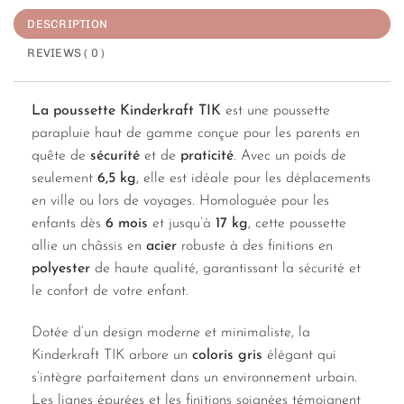
DESCRIPTION
REVIEWS ( 0 )
La poussette Kinderkraft TIK
est une poussette
parapluie haut de gamme conçue pour les parents en
quête de
sécurité
et de
praticité
. Avec un poids de
seulement
6,5 kg
, elle est idéale pour les déplacements
en ville ou lors de voyages. Homologuée pour les
enfants dès
6 mois
et jusqu’à
17 kg
, cette poussette
allie un châssis en
acier
robuste à des finitions en
polyester
de haute qualité, garantissant la sécurité et
le confort de votre enfant.
Dotée d’un design moderne et minimaliste, la
Kinderkraft TIK arbore un
coloris gris
élégant qui
s’intègre parfaitement dans un environnement urbain.
Les lignes épurées et les finitions soignées témoignent