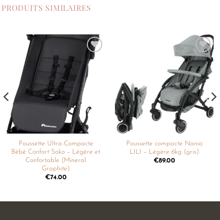
PRODUITS SIMILAIRES
Ajouter
Ajouter
à la
à la
liste de
liste de
souhaits
souhaits
Poussette Ultra-Compacte
Poussette compacte Nania
Bébé Confort Soko – Légère et
LILI – Légère 6kg (gris)
Confortable (Mineral
€
89.00
Graphite)
€
74.00