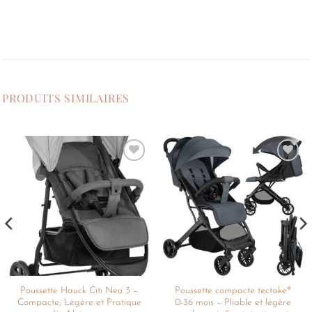
PRODUITS SIMILAIRES
Ajouter
Ajouter
à la
à la
liste de
liste de
souhaits
souhaits
Poussette Hauck Citi Neo 3 –
Poussette compacte tectake®
Compacte, Légère et Pratique
0-36 mois – Pliable et légère