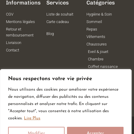
Informations
Services
Catégories
CGV
Liste de souhait
Hygiène & Soin
Mentions légales
Carte cadeau
Sommeil
Retour et
Repas
Blog
remboursement
Vêtements
Livraison
Chaussures
Contact
Eveil & jouet
Chambre
Coffret naissance
Maternité
Nous respectons votre vie privée
Vêtements de
grossesse
Nous utilisons des cookies pour améliorer votre expérience
Lithothérapie
de navigation, diffuser des publicités ou des contenus
Poussettes
personnalisés et analyser notre trafic. En cliquant sur
"Accepter tout", vous consentez à notre utilisation des
cookies.
Lire Plus
© All Rights Reserved
Modifier
Accepter