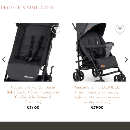
PRODUITS SIMILAIRES
Ajouter
Ajouter
à la
à la
liste de
liste de
souhaits
souhaits
Poussette Ultra-Compacte
Poussette canne LIONELO
Bébé Confort Soko – Légère et
Irma – Légère, compacte,
Confortable (Mineral
réglable et avec accessoires
Graphite)
pratiques (noir)
€
74.00
€
79.00