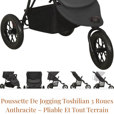
Poussette De Jogging Toshilian 3 Roues
Anthracite – Pliable Et Tout Terrain