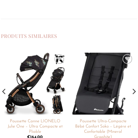
PRODUITS SIMILAIRES
Ajouter
Ajouter
à la
à la
liste de
liste de
souhaits
souhaits
Poussette Canne LIONELO
Poussette Ultra-Compacte
Julie One – Ultra Compacte et
Bébé Confort Soko – Légère et
Pliable
Confortable (Mineral
Graphite)
€
164.00