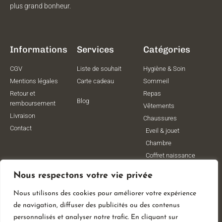
plus grand bonheur.
Informations
Services
Catégories
CGV
Liste de souhait
Hygiène & Soin
Mentions légales
Carte cadeau
Sommeil
Retour et
Repas
Blog
remboursement
Vêtements
Livraison
Chaussures
Contact
Eveil & jouet
Chambre
Coffret naissance
Maternité
Nous respectons votre vie privée
Vêtements de
grossesse
Nous utilisons des cookies pour améliorer votre expérience
Lithothérapie
de navigation, diffuser des publicités ou des contenus
Poussettes
personnalisés et analyser notre trafic. En cliquant sur