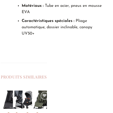
Matériaux :
Tube en acier, pneus en mousse
EVA
Caractéristiques spéciales :
Pliage
automatique, dossier inclinable, canopy
UV50+
PRODUITS SIMILAIRES
Ajouter
Ajouter
Ajouter
Ajouter
à la
à la
à la
à la
liste de
liste de
liste de
liste de